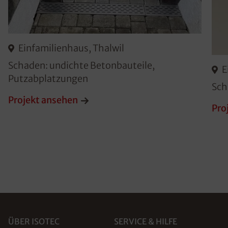
Einfamilienhaus, Thalwil
Schaden: undichte Betonbauteile,
E
Putzabplatzungen
Sch
Projekt ansehen
Pro
ÜBER ISOTEC
SERVICE & HILFE