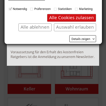
E-Mail eingeben
Notwendig
Präferenzen
Statistiken
Marketing
Alle Cookies zulassen
Unverbindliche
Alle ablehnen
Auswahl erlauben
Schadensanalyse erhalten
Kostenlosen Ratgeber anfordern
Details zeigen
Wo befindet sich der Schaden?
Voraussetzung für den Erhalt des kostenfreien
Ratgebers ist die Anmeldung zu unserem Newsletter.
Keller
Wohnraum