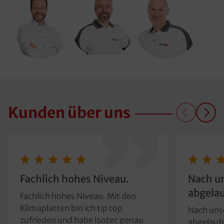
Kunden über uns
Fachlich hohes Niveau.
Nach u
abgelau
Fachlich hohes Niveau. Mit den
Klimaplatten bin ich tip top
Nach uns
zufrieden und habe Isotec genau
abgelaufe