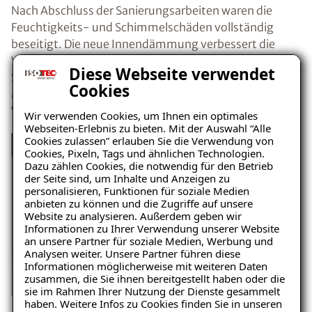
Nach Abschluss der Sanierungsarbeiten waren die
Feuchtigkeits- und Schimmelschäden vollständig
beseitigt. Die neue Innendämmung verbessert die
Wärmeregulierung und verhindert erneuten
Diese Webseite verwendet
Schimmelbefall. Dadurch konnte die Wohnqualität der
Cookies
Mieterin deutlich verbessert und die langfristige
Werterhaltung des Gebäudes gesichert werden.
Wir verwenden Cookies, um Ihnen ein optimales
Webseiten-Erlebnis zu bieten. Mit der Auswahl “Alle
Cookies zulassen” erlauben Sie die Verwendung von
Cookies, Pixeln, Tags und ähnlichen Technologien.
Dazu zählen Cookies, die notwendig für den Betrieb
der Seite sind, um Inhalte und Anzeigen zu
personalisieren, Funktionen für soziale Medien
anbieten zu können und die Zugriffe auf unsere
Website zu analysieren. Außerdem geben wir
Ratgeber „Sofort-Tipps gegen
Informationen zu Ihrer Verwendung unserer Website
Feuchtigkeit“
an unsere Partner für soziale Medien, Werbung und
Analysen weiter. Unsere Partner führen diese
– jetzt kostenlos
Informationen möglicherweise mit weiteren Daten
zusammen, die Sie ihnen bereitgestellt haben oder die
herunterladen!
sie im Rahmen Ihrer Nutzung der Dienste gesammelt
haben. Weitere Infos zu Cookies finden Sie in unseren