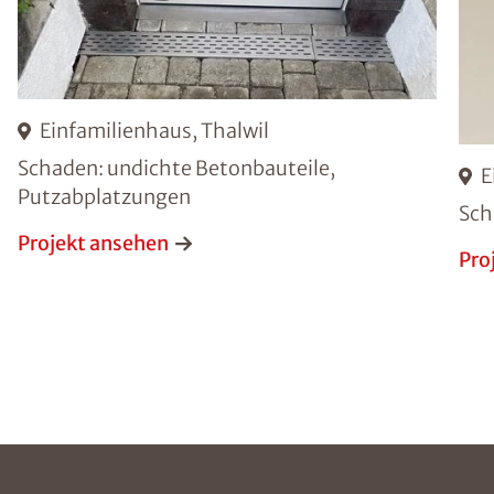
Einfamilienhaus, Thalwil
Schaden: undichte Betonbauteile,
E
Putzabplatzungen
Sch
Projekt ansehen
Pro