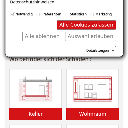
Datenschutzhinweisen
.
E-Mail eingeben
Notwendig
Präferenzen
Statistiken
Marketing
Alle Cookies zulassen
Unverbindliche
Alle ablehnen
Auswahl erlauben
Schadensanalyse erhalten
Kostenlosen Ratgeber anfordern
Details zeigen
Wo befindet sich der Schaden?
Voraussetzung für den Erhalt des kostenfreien
Ratgebers ist die Anmeldung zu unserem Newsletter.
Keller
Wohnraum