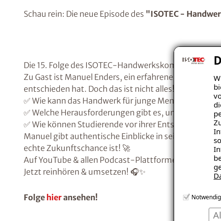
Schau rein: Die neue Episode des
"ISOTEC - Handwe
D
Die 15. Folge des ISOTEC-Handwerkskompass Podcast i
Zu Gast ist Manuel Enders, ein erfahrener Dachdecker
Wi
bi
entschieden hat. Doch das ist nicht alles! Wir diskuti
vo
✅ Wie kann das Handwerk für junge Menschen attrak
di
✅ Welche Herausforderungen gibt es, und was sollte
pe
Zu
✅ Wie können Studierende vor ihrer Entscheidung e
In
Manuel gibt authentische Einblicke in seinen Berufsa
so
echte Zukunftschance ist! 🚀
In
be
Auf YouTube & allen Podcast-Plattformen verfügbar!
ge
Jetzt reinhören & umsetzen! 🎧✨
D
Folge
hier
ansehen!
Notwendig
A