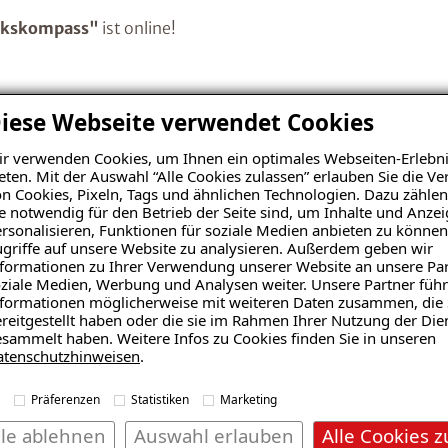
rkskompass"
ist online!
iese Webseite verwendet Cookies
st da – und sie dreht sich um eine der wichtigsten Fragen
, der für ISOTEC arbeitet. Mit ihm sprechen wir über seinen
r verwenden Cookies, um Ihnen ein optimales Webseiten-Erlebni
eten. Mit der Auswahl “Alle Cookies zulassen” erlauben Sie die 
eren auch:
n Cookies, Pixeln, Tags und ähnlichen Technologien. Dazu zählen
tiver werden? 🏗️✨
e notwendig für den Betrieb der Seite sind, um Inhalte und Anze
 verbessert werden? 🔍
rsonalisieren, Funktionen für soziale Medien anbieten zu können
griffe auf unsere Website zu analysieren. Außerdem geben wir
inen besseren Einblick ins Handwerk bekommen? 🎓🔧
formationen zu Ihrer Verwendung unserer Website an unsere Par
lltag, spricht über seine Erfahrungen und verrät, warum das
ziale Medien, Werbung und Analysen weiter. Unsere Partner führ
formationen möglicherweise mit weiteren Daten zusammen, die 
reitgestellt haben oder die sie im Rahmen Ihrer Nutzung der Die
 🎧📲
sammelt haben. Weitere Infos zu Cookies finden Sie in unseren
atenschutzhinweisen
.
Präferenzen
Statistiken
Marketing
lle ablehnen
Auswahl erlauben
Alle Cookies z