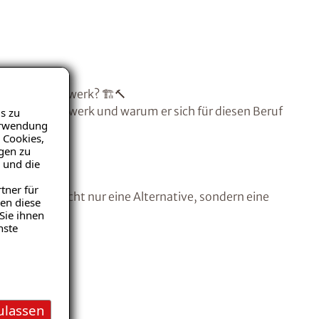
: Wieso Handwerk? 🏗️🔨
 Weg ins Handwerk und warum er sich für diesen Beruf
s zu
Verwendung
 Cookies,
igen zu
 und die
tner für
 Handwerk nicht nur eine Alternative, sondern eine
en diese
Sie ihnen
nste
ulassen