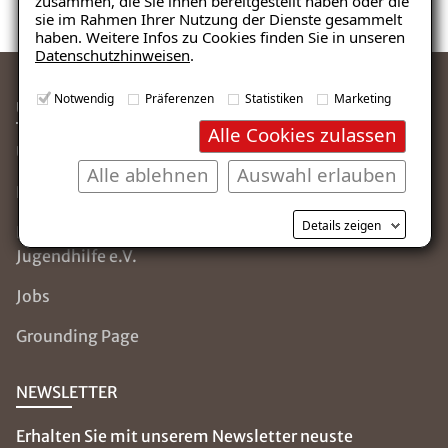
zusammen, die Sie ihnen bereitgestellt haben oder die
sie im Rahmen Ihrer Nutzung der Dienste gesammelt
haben. Weitere Infos zu Cookies finden Sie in unseren
Datenschutzhinweisen
.
Notwendig
Präferenzen
Statistiken
Marketing
ÜBER ISOTEC
SERVICE & HILFE
Alle Cookies zulassen
Über uns
Die ISOTEC-Gruppe
Alle ablehnen
Auswahl erlauben
Leistungen
Häufige Fragen (FAQ)
Details zeigen
ISOTEC
Kontakt
Jugendhilfe e.V.
Jobs
Grounding Page
NEWSLETTER
Erhalten Sie mit unserem Newsletter neuste