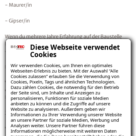
- Maurer/in
- Gipser/in
Wenn du mehrere Jahre Erfahrung auf der Baustelle
hast und Lust auf eine Festanstellung sowie auf eine
Diese Webseite verwendet
40-Stunden-Woche in einem tollen Arbeitsumfeld?
Cookies
Wir verwenden Cookies, um Ihnen ein optimales
Dann bist du bei uns genau richtig
Webseiten-Erlebnis zu bieten. Mit der Auswahl “Alle
Cookies zulassen” erlauben Sie die Verwendung von
Cookies, Pixeln, Tags und ähnlichen Technologien.
Wir bieten dir die Möglichkeit, deine Fähigkeiten
Dazu zählen Cookies, die notwendig für den Betrieb
einzubringen und gemeinsam an spannenden
der Seite sind, um Inhalte und Anzeigen zu
Projekten zu arbeiten.
personalisieren, Funktionen für soziale Medien
anbieten zu können und die Zugriffe auf unsere
Website zu analysieren. Außerdem geben wir
Zögere nicht und bewirb dich noch heute
Informationen zu Ihrer Verwendung unserer Website
an unsere Partner für soziale Medien, Werbung und
Analysen weiter. Unsere Partner führen diese
Wir freuen uns auf dich
Informationen möglicherweise mit weiteren Daten