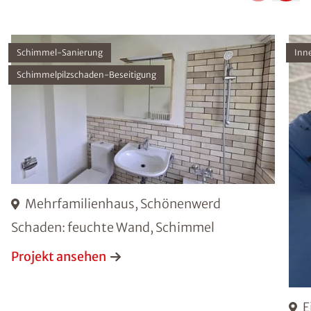
Schimmel-Sanierung
Inn
Schimmelpilzschaden-Beseitigung
Mehrfamilienhaus, Schönenwerd
Schaden: feuchte Wand, Schimmel
Projekt ansehen
E