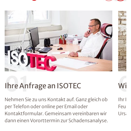
01
Ihre Anfrage an ISOTEC
Wir
Nehmen Sie zu uns Kontakt auf. Ganz gleich ob
Ihr I
per Telefon oder online per Email oder
Feuch
Kontaktformular. Gemeinsam vereinbaren wir
Ursac
dann einen Vororttermin zur Schadensanalyse.