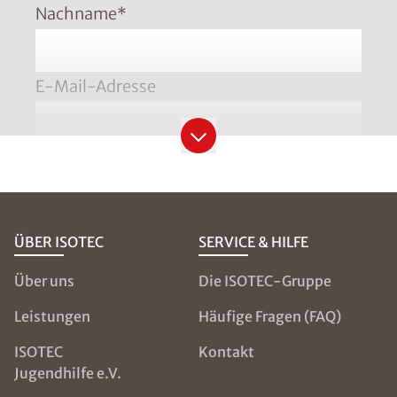
Nachname
*
E-Mail-Adresse
Telefonnummer
*
Bitte geben Sie die Telefonnummer im Format
+49 8001121129 ein
ÜBER ISOTEC
SERVICE & HILFE
PLZ
*
Über uns
Die ISOTEC-Gruppe
Leistungen
Häufige Fragen (FAQ)
ISOTEC
Kontakt
Ort
*
Jugendhilfe e.V.