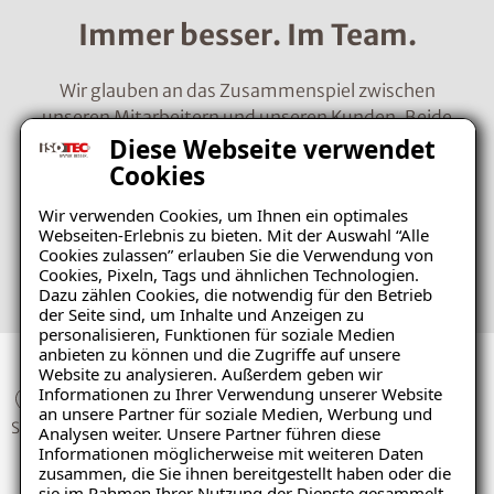
Immer besser. Im Team.
Wir glauben an das Zusammenspiel zwischen
unseren Mitarbeitern und unseren Kunden. Beide
bilden das Fundament und den Erfolg von ISOTEC.
Diese Webseite verwendet
Wir bieten dir mehr als nur einen Job, wir bieten dir
Cookies
eine Zukunft.
Wir verwenden Cookies, um Ihnen ein optimales
Webseiten-Erlebnis zu bieten. Mit der Auswahl “Alle
Zu den Jobangeboten
Cookies zulassen” erlauben Sie die Verwendung von
Cookies, Pixeln, Tags und ähnlichen Technologien.
Dazu zählen Cookies, die notwendig für den Betrieb
der Seite sind, um Inhalte und Anzeigen zu
personalisieren, Funktionen für soziale Medien
anbieten zu können und die Zugriffe auf unsere
Website zu analysieren. Außerdem geben wir
Informationen zu Ihrer Verwendung unserer Website
150
1200
85
an unsere Partner für soziale Medien, Werbung und
STANDOR
MITARBEITER
REGIONA
Analysen weiter. Unsere Partner führen diese
TE
LE
Informationen möglicherweise mit weiteren Daten
FACHBET
zusammen, die Sie ihnen bereitgestellt haben oder die
sie im Rahmen Ihrer Nutzung der Dienste gesammelt
RIEBE