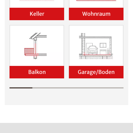
Keller
Wohnraum
Balkon
Garage/Boden