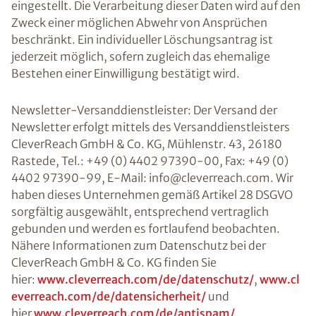
eingestellt. Die Verarbeitung dieser Daten wird auf den
Zweck einer möglichen Abwehr von Ansprüchen
beschränkt. Ein individueller Löschungsantrag ist
jederzeit möglich, sofern zugleich das ehemalige
Bestehen einer Einwilligung bestätigt wird.
Newsletter-Versanddienstleister: Der Versand der
Newsletter erfolgt mittels des Versanddienstleisters
CleverReach GmbH & Co. KG, Mühlenstr. 43, 26180
Rastede, Tel.: +49 (0) 4402 97390-00, Fax: +49 (0)
4402 97390-99, E-Mail: info@cleverreach.com. Wir
haben dieses Unternehmen gemäß Artikel 28 DSGVO
sorgfältig ausgewählt, entsprechend vertraglich
gebunden und werden es fortlaufend beobachten.
Nähere Informationen zum Datenschutz bei der
CleverReach GmbH & Co. KG finden Sie
hier:
www.cleverreach.com/de/datenschutz/
,
www.cl
everreach.com/de/datensicherheit/
und
hier
www.cleverreach.com/de/antispam/
.