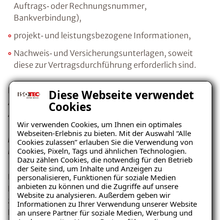
Auftrags‑ oder Rechnungsnummer,
Bankverbindung),
projekt‑ und leistungsbezogene Informationen,
Nachweis‑ und Versicherungsunterlagen, soweit
diese zur Vertragsdurchführung erforderlich sind.
Die Verarbeitung erfolgt z. B. zur Bearbeitung von
Diese Webseite verwendet
Anfragen, zur Vertragsdurchführung sowie zur
Cookies
Abrechnung.
Wir verwenden Cookies, um Ihnen ein optimales
Webseiten-Erlebnis zu bieten. Mit der Auswahl “Alle
b) Pflege von Geschäftsbeziehungen (Art. 6 Abs. 1 lit. f
Cookies zulassen” erlauben Sie die Verwendung von
Cookies, Pixeln, Tags und ähnlichen Technologien.
DSGVO)
Dazu zählen Cookies, die notwendig für den Betrieb
der Seite sind, um Inhalte und Anzeigen zu
Darüber hinaus verarbeiten wir personenbezogene
personalisieren, Funktionen für soziale Medien
anbieten zu können und die Zugriffe auf unsere
Daten zur Pflege bestehender Geschäftsbeziehungen,
Website zu analysieren. Außerdem geben wir
zur internen Organisation sowie zur effizienten
Informationen zu Ihrer Verwendung unserer Website
Kommunikation, insbesondere:
an unsere Partner für soziale Medien, Werbung und