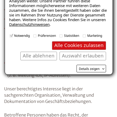
Analysen weiter. Unsere Partner führen diese
Informationen möglicherweise mit weiteren Daten
geschäftliche Kontaktdaten,
zusammen, die Sie ihnen bereitgestellt haben oder die
sie im Rahmen Ihrer Nutzung der Dienste gesammelt
Kommunikations‑ und Korrespondenzdaten,
haben. Weitere Infos zu Cookies finden Sie in unseren
Datenschutzhinweisen
.
vertriebs‑ und projektbezogene
Zusatzinformationen (z. B. Kommunikations‑ und
Notwendig
Präferenzen
Statistiken
Marketing
Entscheidungsstil, projektbezogene Präferenzen
Alle Cookies zulassen
sowie vertriebsrelevante Zusatzinformationen),
jeweils mit unmittelbarem geschäftlichem Bezug,
Alle ablehnen
Auswahl erlauben
technische Nutzungs‑ und Protokolldaten bei der
Nutzung unserer IT‑ und Kommunikationssysteme
Details zeigen
(z. B. Meeting‑IDs, IP‑Adressen).
Unser berechtigtes Interesse liegt in der
sachgerechten Organisation, Verwaltung und
Dokumentation von Geschäftsbeziehungen.
Betroffene Personen haben das Recht, der