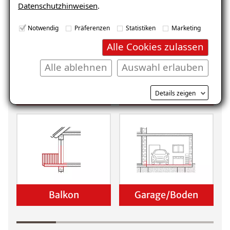
Datenschutzhinweisen
.
Notwendig
Präferenzen
Statistiken
Marketing
Alle Cookies zulassen
Alle ablehnen
Auswahl erlauben
Keller
Wohnraum
Details zeigen
Balkon
Garage/Boden