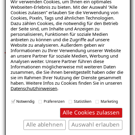
Wir verwenden Cookies, um Ihnen ein optimales
Innenabdichtung.pdf
Webseiten-Erlebnis zu bieten. Mit der Auswahl “Alle
PDF
498 KB
Cookies zulassen” erlauben Sie die Verwendung von
Cookies, Pixeln, Tags und ähnlichen Technologien.
Dazu zählen Cookies, die notwendig für den Betrieb
Ihre Vorteile unserer
der Seite sind, um Inhalte und Anzeigen zu
personalisieren, Funktionen für soziale Medien
Innenabdichtung
anbieten zu können und die Zugriffe auf unsere
Website zu analysieren. Außerdem geben wir
Informationen zu Ihrer Verwendung unserer Website
Ratgeber „Sofort-Tipps gegen
an unsere Partner für soziale Medien, Werbung und
Feuchtigkeit“
Analysen weiter. Unsere Partner führen diese
Informationen möglicherweise mit weiteren Daten
– jetzt kostenlos erhalten!
zusammen, die Sie ihnen bereitgestellt haben oder die
Dauerhafter Feuchteschutz von innen
sie im Rahmen Ihrer Nutzung der Dienste gesammelt
haben. Weitere Infos zu Cookies finden Sie in unseren
Datenschutzhinweisen
.
Lösungen für Details
E-Mail eingeben
(Rohrdurchdringungen, Querwände
Notwendig
Präferenzen
Statistiken
Marketing
und Übergänge)
Alle Cookies zulassen
Energieeinsparung bei Verwendung
Alle ablehnen
Auswahl erlauben
eines Innendämmsystems als
Kostenlosen Ratgeber anfordern