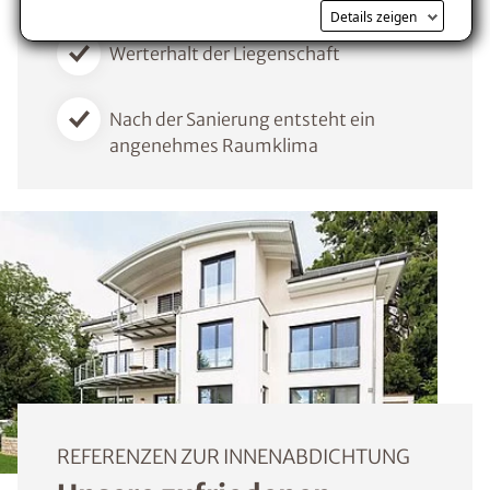
Schutzschicht
Details zeigen
Werterhalt der Liegenschaft
Voraussetzung für den Erhalt des kostenfreien
Ratgebers ist die Anmeldung zu unserem Newsletter.
Nach der Sanierung entsteht ein
angenehmes Raumklima
REFERENZEN ZUR INNENABDICHTUNG