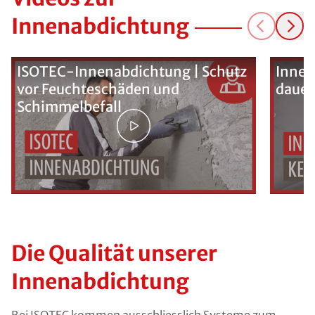
Innenabdichtung
ISOTEC-Innenabdichtung | Schutz
Innen
vor Feuchteschäden und
dauer
Schimmelbefall
Die Qualität unserer
Innenabdichtung