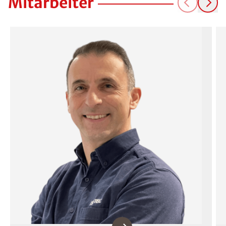
Mitarbeiter
Industriestrasse 2
CH-3210
Kerzers
026 510 26 11
bern@isotec-ochoa.ch
Montag
07:30 - 19:00