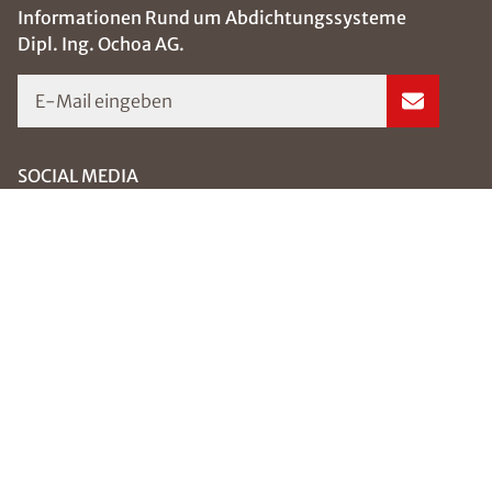
Informationen Rund um Abdichtungssysteme
Dipl. Ing. Ochoa AG.
E-Mail eingeben
SOCIAL MEDIA
Bild hochladen
Folgen Sie uns auf:
(Dateiformat: JPEG, TIFF, PNG oder PDF bis 50
MB)
*Pflichtangaben. Ihre Daten werden von uns stets
Barrierefreiheitserklärung
Impressum / Datenschutz
Sitemap
vertraulich behandelt.
© 2026 ISOTEC GmbH
Datenschutz
*
Datenschutzhinweis
gelesen und akzeptiert