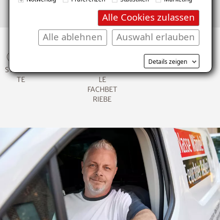
Alle Cookies zulassen
Alle ablehnen
Auswahl erlauben
150
1200
85
Details zeigen
STANDOR
MITARBEITER
REGIONA
TE
LE
FACHBET
RIEBE