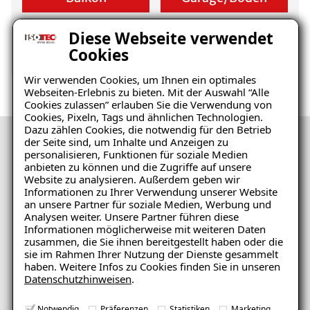
Diese Webseite verwendet
Cookies
Wir verwenden Cookies, um Ihnen ein optimales
Webseiten-Erlebnis zu bieten. Mit der Auswahl “Alle
Cookies zulassen” erlauben Sie die Verwendung von
Cookies, Pixeln, Tags und ähnlichen Technologien.
Dazu zählen Cookies, die notwendig für den Betrieb
der Seite sind, um Inhalte und Anzeigen zu
personalisieren, Funktionen für soziale Medien
Immer besser. Im Team.
anbieten zu können und die Zugriffe auf unsere
Website zu analysieren. Außerdem geben wir
Informationen zu Ihrer Verwendung unserer Website
Wir glauben an das Zusammenspiel zwischen
an unsere Partner für soziale Medien, Werbung und
unseren Mitarbeitern und unseren Kunden. Beide
Analysen weiter. Unsere Partner führen diese
Informationen möglicherweise mit weiteren Daten
bilden das Fundament und den Erfolg von ISOTEC.
zusammen, die Sie ihnen bereitgestellt haben oder die
Wir bieten dir mehr als nur einen Job, wir bieten dir
sie im Rahmen Ihrer Nutzung der Dienste gesammelt
eine Zukunft.
haben. Weitere Infos zu Cookies finden Sie in unseren
Datenschutzhinweisen
.
Zu den Jobangeboten
Notwendig
Präferenzen
Statistiken
Marketing