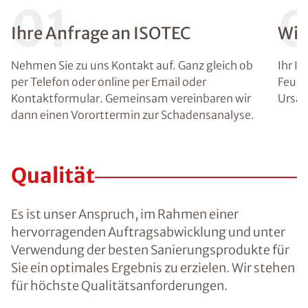
01
Ihre Anfrage an ISOTEC
Wir
Nehmen Sie zu uns Kontakt auf. Ganz gleich ob
Ihr I
per Telefon oder online per Email oder
Feuch
Kontaktformular. Gemeinsam vereinbaren wir
Ursac
dann einen Vororttermin zur Schadensanalyse.
Qualität
Es ist unser Anspruch, im Rahmen einer
hervorragenden Auftragsabwicklung und unter
Verwendung der besten Sanierungsprodukte für
Sie ein optimales Ergebnis zu erzielen. Wir stehen
für höchste Qualitätsanforderungen.