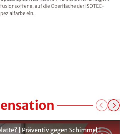
iffusionsoffene, auf die Oberfläche der ISOTEC-
ezialfarbe ein.
densation
latte? | Präventiv gegen Schimmel |