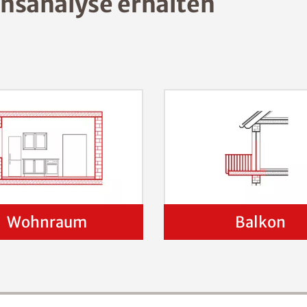
nsanalyse erhalten
Wohnraum
Balkon