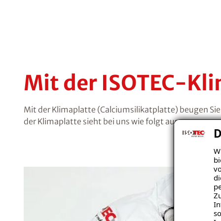
Mit der ISOTEC-Kl
Mit der Klimaplatte (Calciumsilikatplatte) beugen
der Klimaplatte sieht bei uns wie folgt aus:
D
Wi
bi
vo
di
pe
Zu
In
so