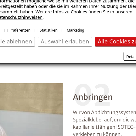
formationen möglicherweise mit weiteren Daten zusammen, die 
Wenn ein Schimmelpilzbefal
reitgestellt haben oder die sie im Rahmen Ihrer Nutzung der Die
entsorgen ihn fachgerecht.
sammelt haben. Weitere Infos zu Cookies finden Sie in unseren
atenschutzhinweisen
.
Desinfektionsmassnahmen
Präferenzen
Statistiken
Marketing
lle ablehnen
Auswahl erlauben
Alle Cookies z
Detai
02
Anbringen
Wir von Abdichtungssysteme
Spezialkleber auf, um di
kapillar leitfähigen ISOTE
verkleben zu können.