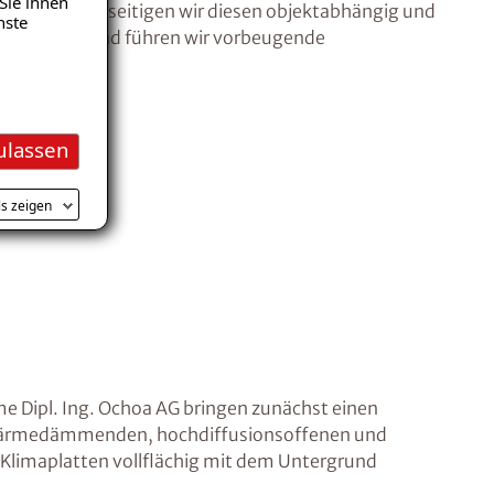
Sie ihnen
l vorliegt, beseitigen wir diesen objektabhängig und
nste
 Anschliessend führen wir vorbeugende
 durch.
ulassen
ls zeigen
 Dipl. Ing. Ochoa AG bringen zunächst einen
e wärmedämmenden, hochdiffusionsoffenen und
C-Klimaplatten vollflächig mit dem Untergrund