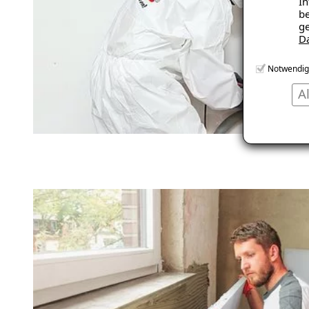
In
be
ge
D
Notwendig
A