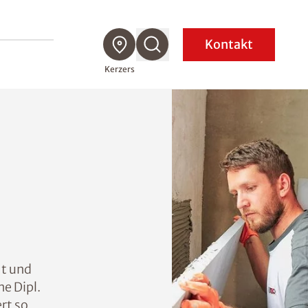
Kontakt
Kerzers
t und
e Dipl.
rt so