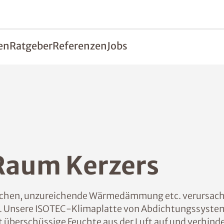
en
Ratgeber
Referenzen
Jobs
Raum Kerzers
schen, unzureichende Wärmedämmung etc. verursach
 Unsere ISOTEC-Klimaplatte von Abdichtungssystem
t überschüssige Feuchte aus der Luft auf und verhinde