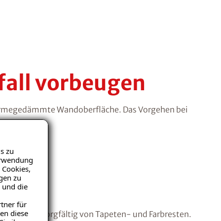
fall vorbeugen
e wärmegedämmte Wandoberfläche. Das Vorgehen bei
s zu
Verwendung
 Cookies,
igen zu
 und die
tner für
en diese
Untergrund sorgfältig von Tapeten- und Farbresten.