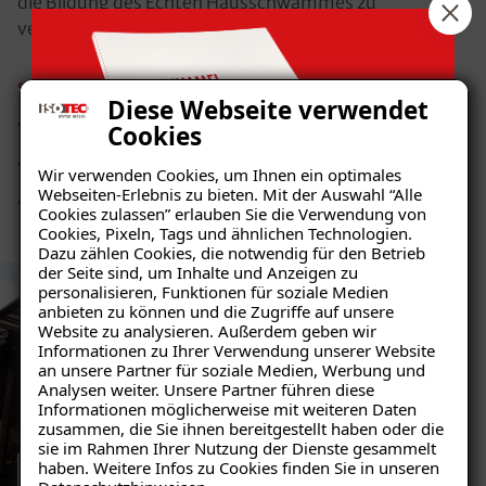
die Bildung des Echten Hausschwammes zu
verhindern helfen folgende Massnahmen:
Ausreichende Trocknung von Wasserschäden
Diese Webseite verwendet
Angemessene Trocknungsphase bei Neubauten
Cookies
Verhinderung des Feuchteeintritts
Wir verwenden Cookies, um Ihnen ein optimales
Webseiten-Erlebnis zu bieten. Mit der Auswahl “Alle
Beseitigung von organischen Baustoffen in feuchten
Cookies zulassen” erlauben Sie die Verwendung von
Bereichen
Cookies, Pixeln, Tags und ähnlichen Technologien.
Dazu zählen Cookies, die notwendig für den Betrieb
der Seite sind, um Inhalte und Anzeigen zu
personalisieren, Funktionen für soziale Medien
anbieten zu können und die Zugriffe auf unsere
Website zu analysieren. Außerdem geben wir
Informationen zu Ihrer Verwendung unserer Website
Ratgeber „Schimmel“
an unsere Partner für soziale Medien, Werbung und
Analysen weiter. Unsere Partner führen diese
– jetzt kostenlos erhalten!
Informationen möglicherweise mit weiteren Daten
zusammen, die Sie ihnen bereitgestellt haben oder die
sie im Rahmen Ihrer Nutzung der Dienste gesammelt
haben. Weitere Infos zu Cookies finden Sie in unseren