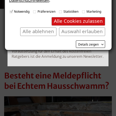
Datenschutzhinweisen
.
E-Mail eingeben
REFERENZEN
Notwendig
Präferenzen
Statistiken
Marketing
Unsere zufriedenen
Alle Cookies zulassen
Kunden im Raum Kerzers
Alle ablehnen
Auswahl erlauben
Kostenlosen Ratgeber anfordern
Mehr erfahren
Details zeigen
Voraussetzung für den Erhalt des kostenfreien
Ratgebers ist die Anmeldung zu unserem Newsletter.
Besteht eine Meldepflicht
bei Echtem Hausschwamm?