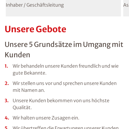
Inhaber / Geschäftsleitung
As
Unsere Gebote
Unsere 5 Grundsätze im Umgang mit
Kunden
Wir behandeln unsere Kunden freundlich und wie
gute Bekannte.
Wir stellen uns vor und sprechen unsere Kunden
mit Namen an.
Unsere Kunden bekommen von uns höchste
Qualität.
Wir halten unsere Zusagen ein.
Wir übertreffen die Erwartungen unserer Kunden.