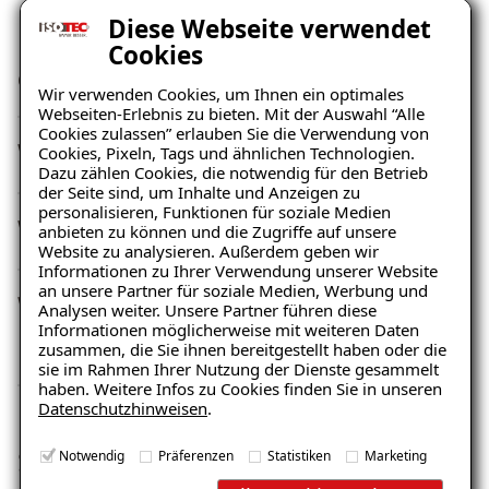
Diese Webseite verwendet
Kann ich Arbeiten selber
Cookies
durchführen?
Wir verwenden Cookies, um Ihnen ein optimales
Webseiten-Erlebnis zu bieten. Mit der Auswahl “Alle
Cookies zulassen” erlauben Sie die Verwendung von
Wer plant die Sanierung?
Cookies, Pixeln, Tags und ähnlichen Technologien.
Dazu zählen Cookies, die notwendig für den Betrieb
der Seite sind, um Inhalte und Anzeigen zu
personalisieren, Funktionen für soziale Medien
Wie lange planen Sie?
anbieten zu können und die Zugriffe auf unsere
Website zu analysieren. Außerdem geben wir
Informationen zu Ihrer Verwendung unserer Website
an unsere Partner für soziale Medien, Werbung und
Was verstehen Sie unter
Analysen weiter. Unsere Partner führen diese
Informationen möglicherweise mit weiteren Daten
Planen?
zusammen, die Sie ihnen bereitgestellt haben oder die
sie im Rahmen Ihrer Nutzung der Dienste gesammelt
haben. Weitere Infos zu Cookies finden Sie in unseren
Datenschutzhinweisen
.
Kann die Versicherung das
Sanierungsunternehmen
Notwendig
Präferenzen
Statistiken
Marketing